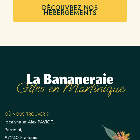
DÉCOUVREZ NOS
HÉBERGEMENTS
La Bananeraie
Gîtes en Martinique
OÙ NOUS TROUVER ?
Jocelyne et Alex PAVIOT,
Perriolat,
97240 François